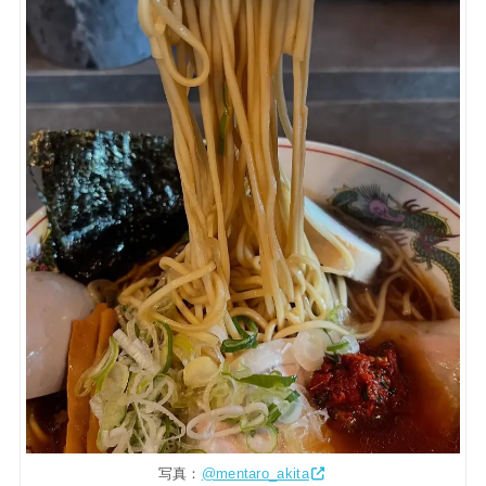
写真：
@mentaro_akita