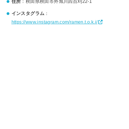
住所
：秋田県秋田市外旭川四百刈22-1
インスタグラム
：
https://www.instagram.com/ramen.t.o.k.i/