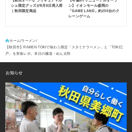
【秋田オーパ】プリキュアマル
【今週8/7リニューアルオープ
シェ限定グッズが8月8日再入荷
ン】イオンモール盛岡の
｜秋田限定商品
「GAME LAND」約250台のク
レーンゲーム
ホーム
ラーメン
【秋田市】RAMEN TOKIで味わう限定「スタミナラーメン」と「TOKI江
戸」を実食レポ。本日の麺道・めん太郎
お知らせ