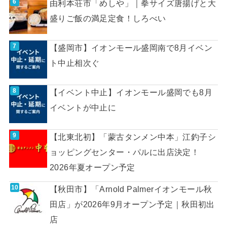
由利本荘市「めしや」｜拳サイズ唐揚げと大
盛りご飯の満足定食！しろべい
【盛岡市】イオンモール盛岡南で8月イベン
ト中止相次ぐ
【イベント中止】イオンモール盛岡でも8月
イベントが中止に
【北東北初】「蒙古タンメン中本」江釣子シ
ョッピングセンター・パルに出店決定！
2026年夏オープン予定
【秋田市】「Arnold Palmerイオンモール秋
田店」が2026年9月オープン予定｜秋田初出
店