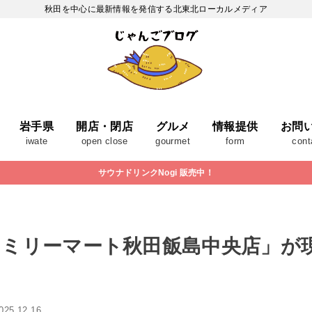
秋田を中心に最新情報を発信する北東北ローカルメディア
岩手県
開店・閉店
グルメ
情報提供
お問
iwate
open close
gourmet
form
cont
サウナドリンクNogi 販売中！
ァミリーマート秋田飯島中央店」が
025.12.16