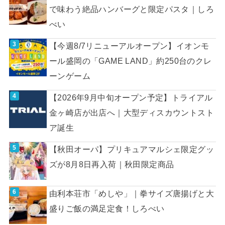
で味わう絶品ハンバーグと限定パスタ｜しろ
べい
【今週8/7リニューアルオープン】イオンモ
ール盛岡の「GAME LAND」約250台のクレ
ーンゲーム
【2026年9月中旬オープン予定】トライアル
金ヶ崎店が出店へ｜大型ディスカウントスト
ア誕生
【秋田オーパ】プリキュアマルシェ限定グッ
ズが8月8日再入荷｜秋田限定商品
由利本荘市「めしや」｜拳サイズ唐揚げと大
盛りご飯の満足定食！しろべい