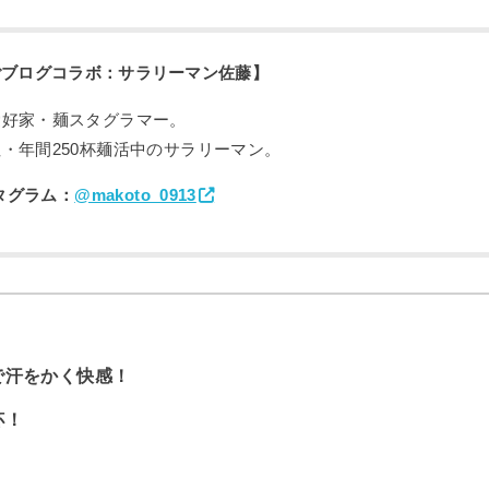
ごブログコラボ：サラリーマン佐藤】
愛好家・麺スタグラマー。
・年間250杯麺活中のサラリーマン。
タグラム：
@makoto_0913
で汗をかく快感！
杯！