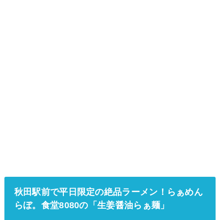
秋田駅前で平日限定の絶品ラーメン！らぁめん
らぼ。食堂8080の「生姜醤油らぁ麺」