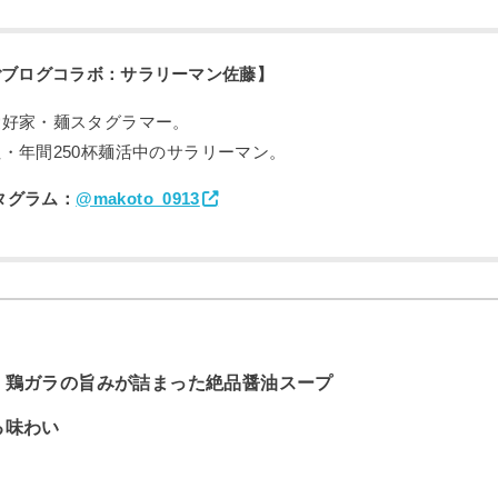
ごブログコラボ：サラリーマン佐藤】
愛好家・麺スタグラマー。
・年間250杯麺活中のサラリーマン。
タグラム：
@makoto_0913
｜鶏ガラの旨みが詰まった絶品醤油スープ
る味わい