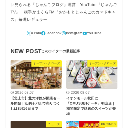
回見られる『じゃんごブログ』運営｜YouTube『じゃんご
TV』｜横手かまくらFM『おかもとじゃんごのカマドキャ
ス』毎週レギュラー
NEW POST
オープン・クローズ
オープン・クローズ
2026.08.07
2026.08.07
【北上市】北の洋館が閉店セー
イオンモール秋田に
ル開始｜江釣子パルで売りつく
「OMUSUBIケーキ」初出店｜
しは8月16日まで
期間限定で話題のスイーツが登
場
ニュース
PR TIMES