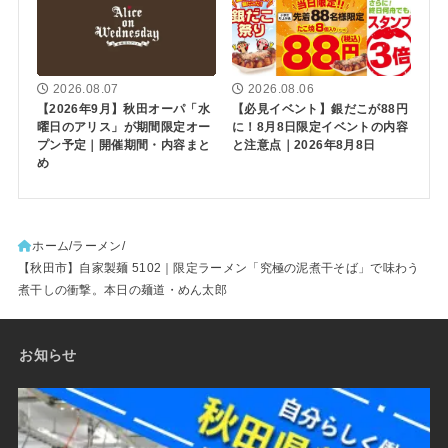
2026.08.07
2026.08.06
【2026年9月】秋田オーパ「水
【必見イベント】銀だこが88円
曜日のアリス」が期間限定オー
に！8月8日限定イベントの内容
プン予定｜開催期間・内容まと
と注意点｜2026年8月8日
め
ホーム
ラーメン
【秋田市】自家製麺 5102｜限定ラーメン「究極の泥煮干そば」で味わう
煮干しの衝撃。本日の麺道・めん太郎
お知らせ