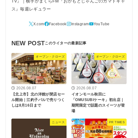
TV』｜横手かまくらFM『おかもとじゃんごのカマドキャ
ス』毎週レギュラー
NEW POST
オープン・クローズ
オープン・クローズ
2026.08.07
2026.08.07
【北上市】北の洋館が閉店セー
イオンモール秋田に
ル開始｜江釣子パルで売りつく
「OMUSUBIケーキ」初出店｜
しは8月16日まで
期間限定で話題のスイーツが登
場
ニュース
PR TIMES