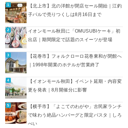
【北上市】北の洋館が閉店セール開始｜江釣
子パルで売りつくしは8月16日まで
イオンモール秋田に「OMUSUBIケーキ」初
出店｜期間限定で話題のスイーツが登場
【花巻市】フォルクローロ花巻東和が閉館へ
｜1998年開業のホテルが営業終了
【イオンモール秋田】イベント延期・内容変
更を発表｜8月開催分に影響
【横手市】「よこてのわがや」古民家ランチ
で味わう絶品ハンバーグと限定パスタ｜しろ
べい