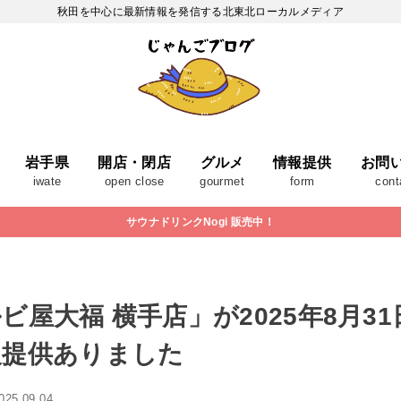
秋田を中心に最新情報を発信する北東北ローカルメディア
岩手県
開店・閉店
グルメ
情報提供
お問
iwate
open close
gourmet
form
cont
サウナドリンクNogi 販売中！
ビ屋大福 横手店」が2025年8月3
報提供ありました
025.09.04