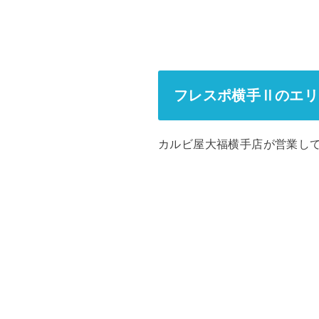
フレスポ横手Ⅱのエリ
カルビ屋大福横手店が営業し