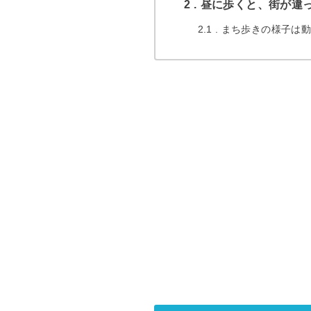
2
昼に歩くと、街が違
2.1
まち歩きの様子は動