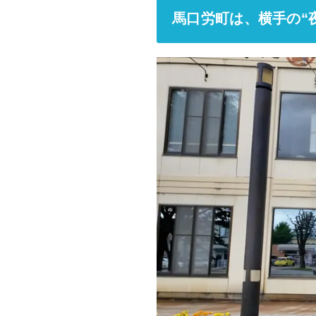
馬口労町は、横手の“