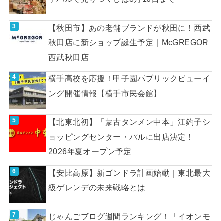
【秋田市】あの老舗ブランドが秋田に！西武
秋田店に新ショップ誕生予定｜McGREGOR
西武秋田店
横手高校を応援！甲子園パブリックビューイ
ング開催情報【横手市民会館】
【北東北初】「蒙古タンメン中本」江釣子シ
ョッピングセンター・パルに出店決定！
2026年夏オープン予定
【安比高原】新ゴンドラ計画始動｜東北最大
級ゲレンデの未来戦略とは
じゃんごブログ週間ランキング！「イオンモ