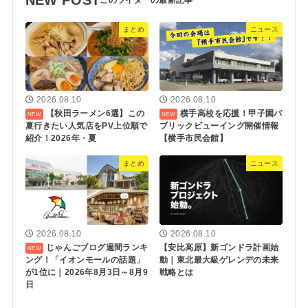
まとめ
ニュース
2026.08.10
2026.08.10
【秋田ラーメン6選】この
横手高校を応援！甲子園パ
夏行きたい人気店をPV上位順で
ブリックビューイング開催情報
紹介！2026年・夏
【横手市民会館】
まとめ
ニュース
2026.08.10
2026.08.10
じゃんごブログ週間ランキ
【安比高原】新ゴンドラ計画始
ング！「イオンモールの話題」
動｜東北最大級ゲレンデの未来
が1位に｜2026年8月3日～8月9
戦略とは
日