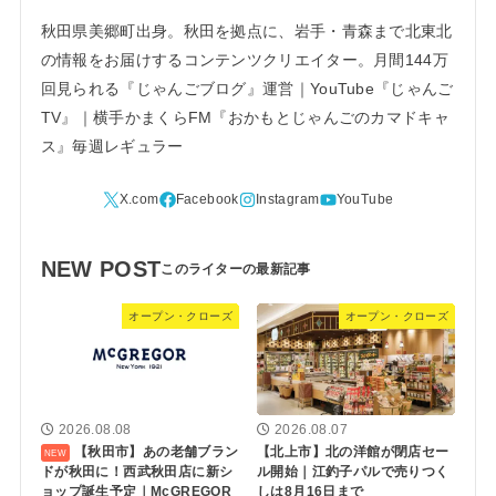
秋田県美郷町出身。秋田を拠点に、岩手・青森まで北東北
の情報をお届けするコンテンツクリエイター。月間144万
回見られる『じゃんごブログ』運営｜YouTube『じゃんご
TV』｜横手かまくらFM『おかもとじゃんごのカマドキャ
ス』毎週レギュラー
NEW POST
オープン・クローズ
オープン・クローズ
2026.08.08
2026.08.07
【秋田市】あの老舗ブラン
【北上市】北の洋館が閉店セー
ドが秋田に！西武秋田店に新シ
ル開始｜江釣子パルで売りつく
ョップ誕生予定｜McGREGOR
しは8月16日まで