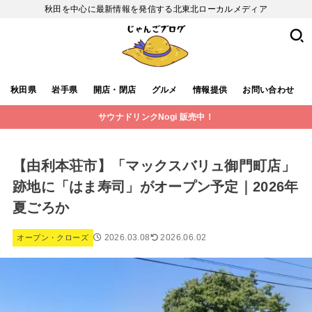
秋田を中心に最新情報を発信する北東北ローカルメディア
秋田県
岩手県
開店・閉店
グルメ
情報提供
お問い合わせ
サウナドリンクNogi 販売中！
【由利本荘市】「マックスバリュ御門町店」
跡地に「はま寿司」がオープン予定｜2026年
夏ごろか
2026.03.08
2026.06.02
オープン・クローズ