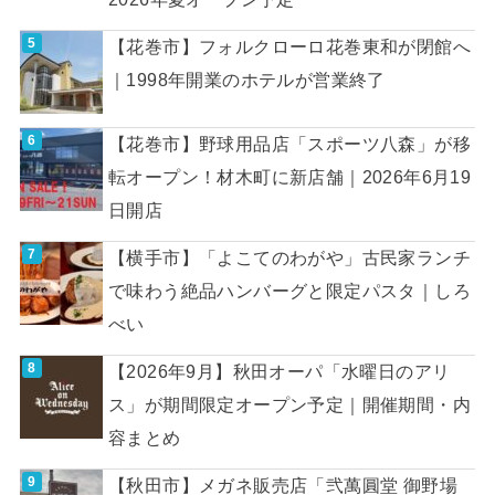
【花巻市】フォルクローロ花巻東和が閉館へ
｜1998年開業のホテルが営業終了
【花巻市】野球用品店「スポーツ八森」が移
転オープン！材木町に新店舗｜2026年6月19
日開店
【横手市】「よこてのわがや」古民家ランチ
で味わう絶品ハンバーグと限定パスタ｜しろ
べい
【2026年9月】秋田オーパ「水曜日のアリ
ス」が期間限定オープン予定｜開催期間・内
容まとめ
【秋田市】メガネ販売店「弐萬圓堂 御野場