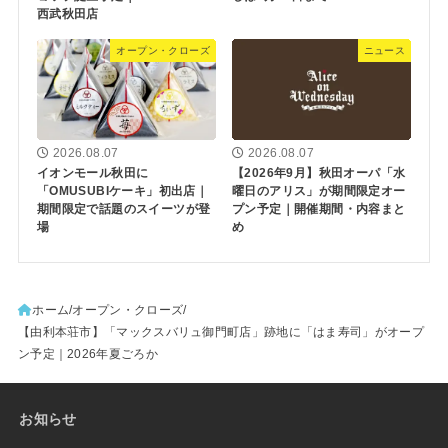
西武秋田店
オープン・クローズ
ニュース
2026.08.07
2026.08.07
イオンモール秋田に
【2026年9月】秋田オーパ「水
「OMUSUBIケーキ」初出店｜
曜日のアリス」が期間限定オー
期間限定で話題のスイーツが登
プン予定｜開催期間・内容まと
場
め
ホーム
オープン・クローズ
【由利本荘市】「マックスバリュ御門町店」跡地に「はま寿司」がオープ
ン予定｜2026年夏ごろか
お知らせ