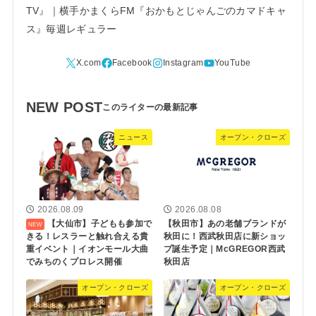
TV』｜横手かまくらFM『おかもとじゃんごのカマドキャ
ス』毎週レギュラー
NEW POST
ニュース
オープン・クローズ
2026.08.09
2026.08.08
【大仙市】子どもも参加で
【秋田市】あの老舗ブランドが
きる！レスラーと触れ合える貴
秋田に！西武秋田店に新ショッ
重イベント｜イオンモール大曲
プ誕生予定｜McGREGOR西武
でみちのくプロレス開催
秋田店
オープン・クローズ
オープン・クローズ