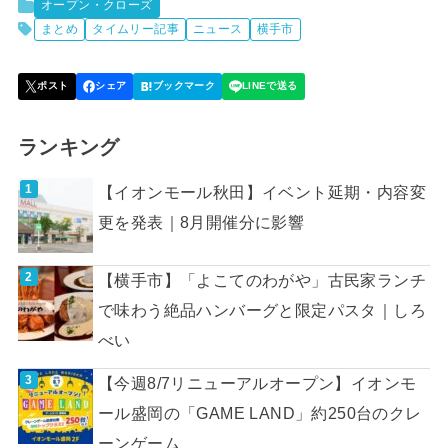
オープン・クローズ
まとめ
タイムリー記事
ニュース
横手市
ランキング
【イオンモール秋田】イベント延期・内容変
更を発表｜8月開催分に影響
【横手市】「よこてのわがや」古民家ランチ
で味わう絶品ハンバーグと限定パスタ｜しろ
べい
【今週8/7リニューアルオープン】イオンモ
ール盛岡の「GAME LAND」約250台のクレ
ーンゲーム