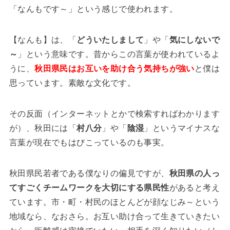
「なんもです～」という感じで使われます。
【なんも】は、「
どういたしまして
」や「
気にしないで
～
」という意味です。昔からこの言葉が使われているよ
うに、
秋田県民はお互いを助け合う気持ちが強い
と僕は
思っています。素敵な文化です。
その反面（インターネットとかで検索すればわかります
が）、秋田には「
村八分
」や「
陰湿
」というマイナスな
言葉が現在でもはびこっているのも事実。
秋田県民若者である僕なりの偏見ですが、
秋田県の人っ
てすごくチームワークを大切にする県民性
があると考え
ています。市・町・村民のほとんどが顔なじみ～という
地域なら、なおさら。お互い助け合って生きていきたい