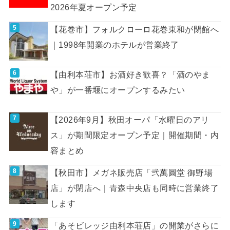
2026年夏オープン予定
【花巻市】フォルクローロ花巻東和が閉館へ
｜1998年開業のホテルが営業終了
【由利本荘市】お酒好き歓喜？「酒のやま
や」が一番堰にオープンするみたい
【2026年9月】秋田オーパ「水曜日のアリ
ス」が期間限定オープン予定｜開催期間・内
容まとめ
【秋田市】メガネ販売店「弐萬圓堂 御野場
店」が閉店へ｜青森中央店も同時に営業終了
します
「あそビレッジ由利本荘店」の開業がさらに