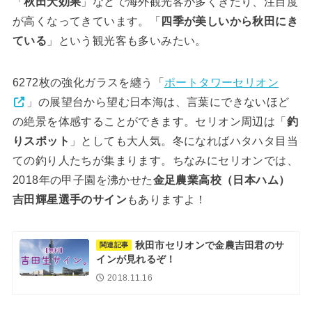
「
秋田犬効果
」などで海外観光客が多くきたり、注目度
が高くなってきています。「
四季が美しいから秋田にき
ている
」という観光客も多いみたい。
6272枚の強化ガラスを纏う「
ポートタワーセリオン
」の展望台から望む日本海は、言葉にできないほど
の絶景を体感することができます。セリオン周辺は「
釣
りスポット
」としても大人気。冬になればハタハタ目当
ての釣り人たちが集まります。ちなみにセリオンでは、
2018年の甲子園を沸かせた
金足農業高校（日本ハム）
吉田輝星選手のサイン
もありますよ！
秋田市セリオンで金農吉田君のサ
関連記事
インが見れるぞ！
2018.11.16