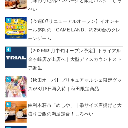
で味わう絶品ハンバーグと限定パスタ｜しろ
べい
【今週8/7リニューアルオープン】イオンモ
ール盛岡の「GAME LAND」約250台のクレ
ーンゲーム
【2026年9月中旬オープン予定】トライアル
金ヶ崎店が出店へ｜大型ディスカウントスト
ア誕生
【秋田オーパ】プリキュアマルシェ限定グッ
ズが8月8日再入荷｜秋田限定商品
由利本荘市「めしや」｜拳サイズ唐揚げと大
盛りご飯の満足定食！しろべい