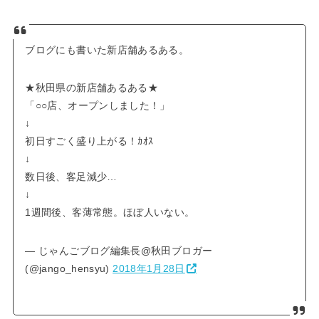
ブログにも書いた新店舗あるある。
★秋田県の新店舗あるある★
「○○店、オープンしました！」
↓
初日すごく盛り上がる！ｶｵｽ
↓
数日後、客足減少…
↓
1週間後、客薄常態。ほぼ人いない。
— じゃんごブログ編集長@秋田ブロガー
(@jango_hensyu)
2018年1月28日