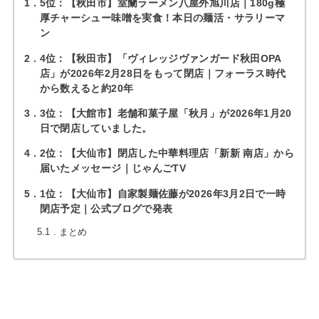
1
5位：【秋田市】室蘭ラーメン八屋外旭川店｜180g極
厚チャーシュー味噌を実食！本日の麺活・サラリーマ
ン
2
4位：【秋田市】「ヴィレッジヴァンガード秋田OPA
店」が2026年2月28日をもって閉店｜フォーラス時代
から数えると約20年
3
3位：【大館市】老舗和菓子屋「秋月」が2026年1月20
日で閉店していました。
4
2位：【大仙市】閉店した中華料理店「新新 南店」から
届いたメッセージ｜じゃんごTV
5
1位：【大仙市】自家製麺佐藤が2026年3月2日で一時
閉店予定｜公式ブログで発表
5.1
まとめ