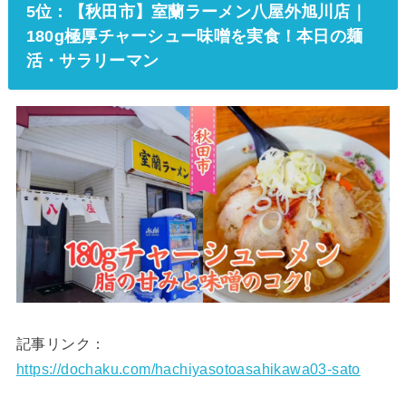
5位：【秋田市】室蘭ラーメン八屋外旭川店｜
180g極厚チャーシュー味噌を実食！本日の麺
活・サラリーマン
記事リンク：
https://dochaku.com/hachiyasotoasahikawa03-sato