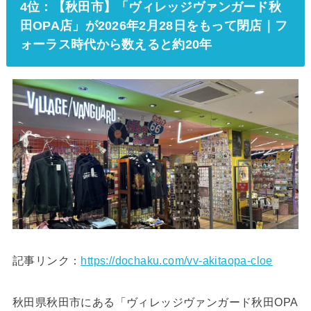
4位：【秋田市】「ヴィレッジヴァンガード秋
田OPA店」が2026年2月28日をもって閉店｜フ
ォーラス時代から数えると約20年
記事リンク：
https://dochaku.com/vv-akitaopa-cloe
秋田県秋田市にある「ヴィレッジヴァンガード秋田OPA