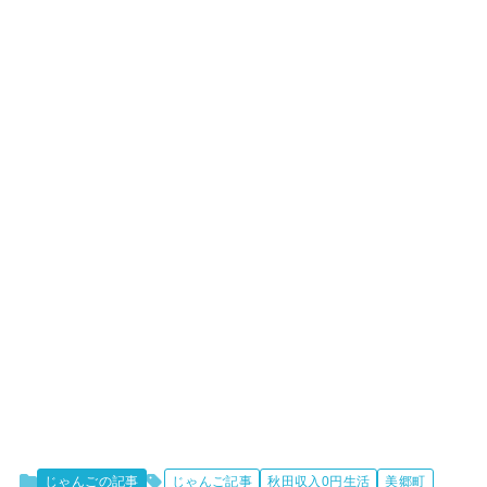
じゃんごの記事
じゃんご記事
秋田収入0円生活
美郷町