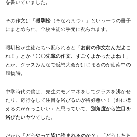
を書いていました。
その作文は「
磯馴松
（そなれまつ）」という一つの冊子
にまとめられ、全校生徒の手元に配られます。
磯馴松が生徒たちへ配られると「
お前の作文なんだよこ
れ！
」とか「
〇〇先輩の作文、すごくよかったよね！
」
とか、クラスみんなで感想大会がはじまるのが仙南中の
風物詩。
中学時代の僕は、先生のモノマネをしてクラスを沸かせ
たり、奇行をして注目を浴びるのが格好悪い！（斜に構
えるのがかっこいい）と思っていて、
別角度から注目を
浴びたいヤツ
でした。
だから「
どうやって皆に読まれるのか？
」「
どうしたら