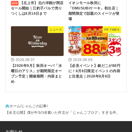
【北上市】北の洋館が閉店
イオンモール秋田に
セール開始｜江釣子パルで売り
「OMUSUBIケーキ」初出店｜
つくしは8月16日まで
期間限定で話題のスイーツが登
場
ニュース
PR TIMES
2026.08.07
2026.08.06
【2026年9月】秋田オーパ「水
【必見イベント】銀だこが88円
曜日のアリス」が期間限定オー
に！8月8日限定イベントの内容
プン予定｜開催期間・内容まと
と注意点｜2026年8月8日
め
ホーム
じゃんごの記事
【全文公開】僕が中3の頃書いた作文が「じゃんごブログ」すぎる件。
お知らせ