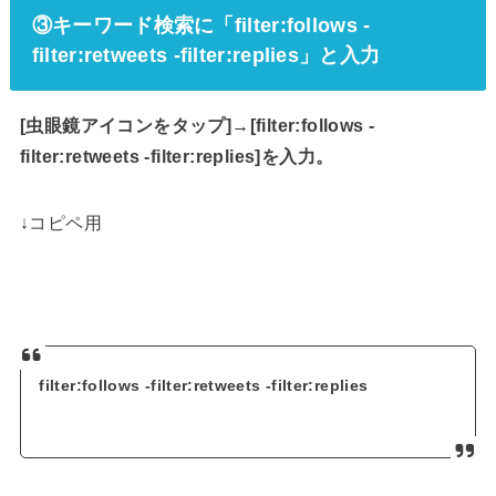
③キーワード検索に「filter:follows -
filter:retweets -filter:replies」と入力
[虫眼鏡アイコンをタップ]→[filter:follows -
filter:retweets -filter:replies]を入力。
↓コピペ用
filter:follows -filter:retweets -filter:replies