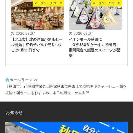
オープン・クローズ
オープン・クローズ
2026.08.07
2026.08.07
【北上市】北の洋館が閉店セー
イオンモール秋田に
ル開始｜江釣子パルで売りつく
「OMUSUBIケーキ」初出店｜
しは8月16日まで
期間限定で話題のスイーツが登
場
ホーム
ラーメン
【秋田市】24時間営業の山岡家秋田仁井田店で味噌ネギチャーシュー麺を
堪能！朝ラーにもおすすめ。本日の麺道・めん太郎
お知らせ