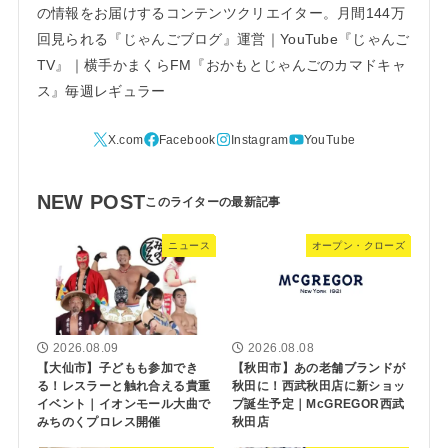
の情報をお届けするコンテンツクリエイター。月間144万
回見られる『じゃんごブログ』運営｜YouTube『じゃんご
TV』｜横手かまくらFM『おかもとじゃんごのカマドキャ
ス』毎週レギュラー
NEW POST
ニュース
オープン・クローズ
2026.08.09
2026.08.08
【大仙市】子どもも参加でき
【秋田市】あの老舗ブランドが
る！レスラーと触れ合える貴重
秋田に！西武秋田店に新ショッ
イベント｜イオンモール大曲で
プ誕生予定｜McGREGOR西武
みちのくプロレス開催
秋田店