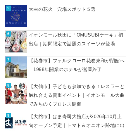
大曲の花火！穴場スポット５選
イオンモール秋田に「OMUSUBIケーキ」初
出店｜期間限定で話題のスイーツが登場
【花巻市】フォルクローロ花巻東和が閉館へ
｜1998年開業のホテルが営業終了
【大仙市】子どもも参加できる！レスラーと
触れ合える貴重イベント｜イオンモール大曲
でみちのくプロレス開催
【大館市】はま寿司大館店が2026年10月上
旬オープン予定｜トマト＆オニオン跡地に出