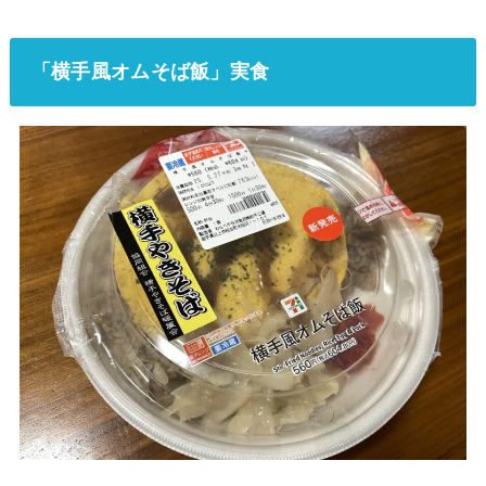
「横手風オムそば飯」実食