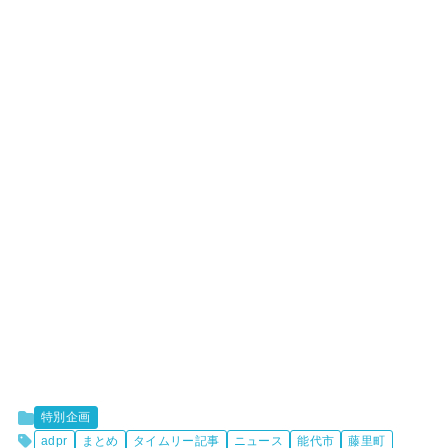
特別企画
adpr
まとめ
タイムリー記事
ニュース
能代市
藤里町