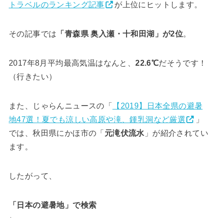
トラベルのランキング記事
が上位にヒットします。
その記事では
「青森県 奥入瀬・十和田湖」が2位
。
2017年8月平均最高気温はなんと、
22.6℃
だそうです！
（行きたい）
また、じゃらんニュースの「
【2019】日本全県の避暑
地47選！夏でも涼しい高原や滝、鍾乳洞など厳選
」
では、秋田県にかほ市の「
元滝伏流水
」が紹介されてい
ます。
したがって、
「日本の避暑地」で検索