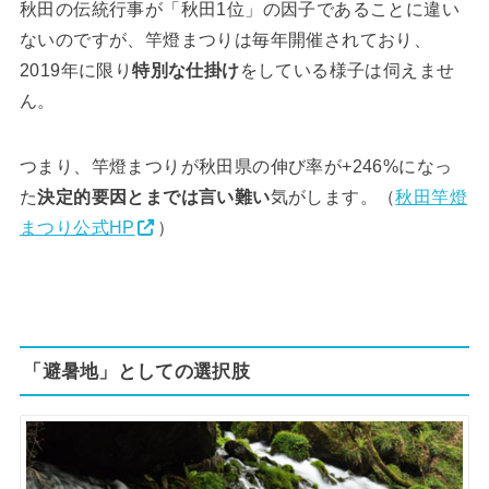
秋田の伝統行事が「秋田1位」の因子であることに違い
ないのですが、竿燈まつりは毎年開催されており、
2019年に限り
特別な仕掛け
をしている様子は伺えませ
ん。
つまり、竿燈まつりが秋田県の伸び率が+246%になっ
た
決定的要因とまでは言い難い
気がします。（
秋田竿燈
まつり公式HP
）
「避暑地」としての選択肢