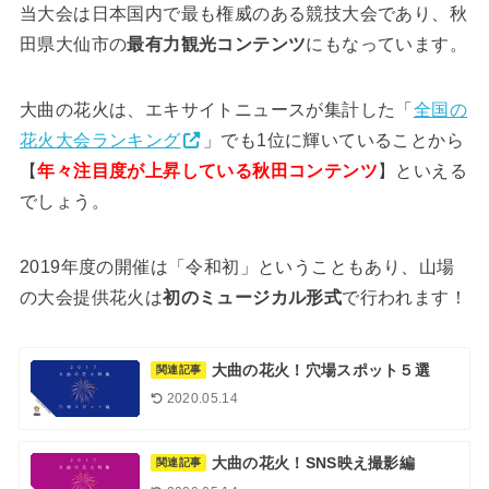
当大会は日本国内で最も権威のある競技大会であり、秋
田県大仙市の
最有力観光コンテンツ
にもなっています。
大曲の花火は、エキサイトニュースが集計した「
全国の
花火大会ランキング
」でも1位に輝いていることから
【
年々注目度が上昇している秋田コンテンツ
】といえる
でしょう。
2019年度の開催は「令和初」ということもあり、山場
の大会提供花火は
初のミュージカル形式
で行われます！
大曲の花火！穴場スポット５選
関連記事
2020.05.14
大曲の花火！SNS映え撮影編
関連記事