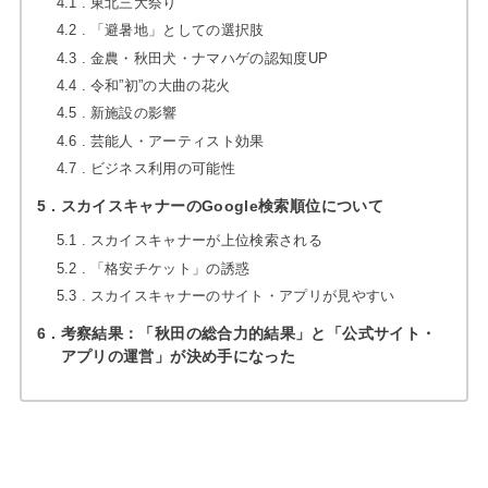
4.1
東北三大祭り
4.2
「避暑地」としての選択肢
4.3
金農・秋田犬・ナマハゲの認知度UP
4.4
令和”初”の大曲の花火
4.5
新施設の影響
4.6
芸能人・アーティスト効果
4.7
ビジネス利用の可能性
5
スカイスキャナーのGoogle検索順位について
5.1
スカイスキャナーが上位検索される
5.2
「格安チケット」の誘惑
5.3
スカイスキャナーのサイト・アプリが見やすい
6
考察結果：「秋田の総合力的結果」と「公式サイト・
アプリの運営」が決め手になった