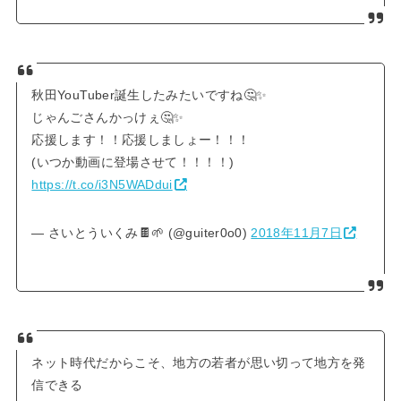
秋田YouTuber誕生したみたいですね🤔✨
じゃんごさんかっけぇ🤔✨
応援します！！応援しましょー！！！
(いつか動画に登場させて！！！！)
https://t.co/i3N5WADdui
— さいとういくみ🍫🌱 (@guiter0o0)
2018年11月7日
ネット時代だからこそ、地方の若者が思い切って地方を発
信できる