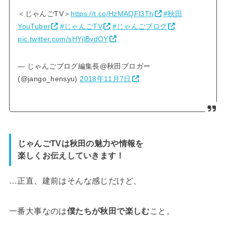
＜じゃんごTV＞
https://t.co/HzMAQFl3Th
#秋田
YouTuber
#じゃんごTV
#じゃんごブログ
pic.twitter.com/sHYjlBvdOY
— じゃんごブログ編集長@秋田ブロガー
(@jango_hensyu)
2018年11月7日
じゃんごTVは秋田の魅力や情報を
楽しくお伝えしていきます！
…正直、建前はそんな感じだけど、
一番大事なのは
僕たちが秋田で楽しむ
こと。