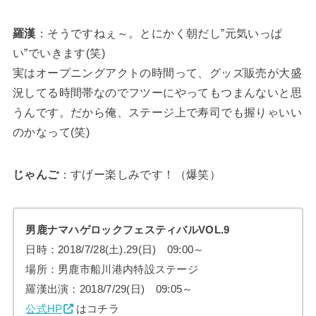
羅漢
：そうですねぇ～。とにかく朝だし”元気いっぱ
い”でいきます(笑)
実はオープニングアクトの時間って、グッズ販売が大盛
況してる時間帯なのでフツーにやってもつまんないと思
うんです。だから俺、ステージ上で寿司でも握りゃいい
のかなって(笑)
じゃんご
：すげー楽しみです！（爆笑）
男鹿ナマハゲロックフェスティバルVOL.9
日時：2018/7/28(土).29(日) 09:00～
場所：男鹿市船川港内特設ステージ
羅漢出演：2018/7/29(日) 09:05～
公式HP
はコチラ