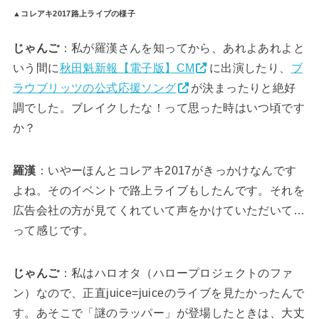
▲コレアキ2017路上ライブの様子
じゃんご
：私が羅漢さんを知ってから、あれよあれよと
いう間に
秋田魁新報【電子版】CM
に出演したり、
ブ
ラウブリッツの公式応援ソング
が決まったりと絶好
調でした。ブレイクしたな！って思った時はいつ頃です
か？
羅漢
：いやーほんとコレアキ2017がきっかけなんです
よね。そのイベントで路上ライブもしたんです。それを
広告会社の方が見てくれていて声をかけていただいて…
って感じです。
じゃんご
：私はハロオタ（ハロープロジェクトのファ
ン）なので、正直juice=juiceのライブを見たかったんで
す。あそこで「謎のラッパー」が登場したときは、大丈