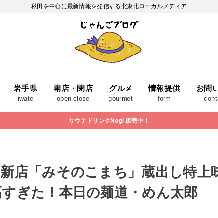
秋田を中心に最新情報を発信する北東北ローカルメディア
岩手県
開店・閉店
グルメ
情報提供
お問
iwate
open close
gourmet
form
cont
サウナドリンクNogi 販売中！
の新店「みそのこまち」蔵出し特上
高すぎた！本日の麺道・めん太郎