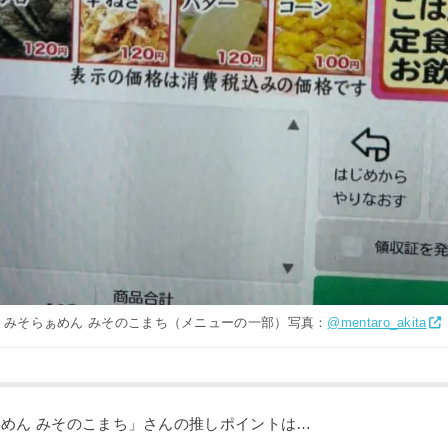
みそらぁめん みそのこまち（メニューの一部）写真：
@mentaro_akita
めん みそのこまち」さんの推しポイントは…