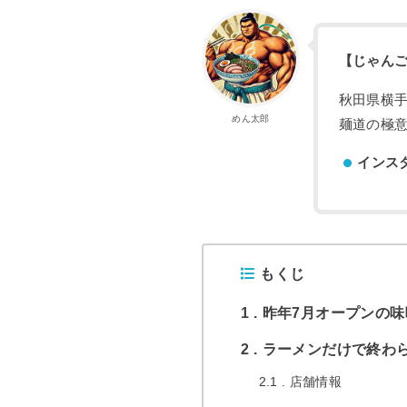
【じゃん
秋田県横
めん太郎
麺道の極
インス
もくじ
1
昨年7月オープンの味
2
ラーメンだけで終わ
2.1
店舗情報