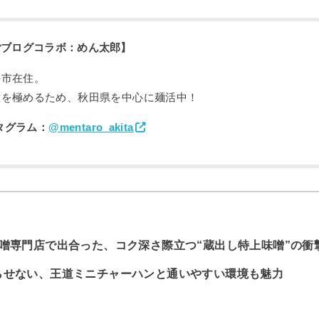
ごブログコラボ：めん太郎】
手市在住。
意を極めるため、秋田県を中心に麺活中！
タグラム：
@mentaro_akita
噌専門店で出合った、コク深さ際立つ“蔵出し特上味噌”の衝
らせない、王道ミニチャーハンと通いやすい環境も魅力