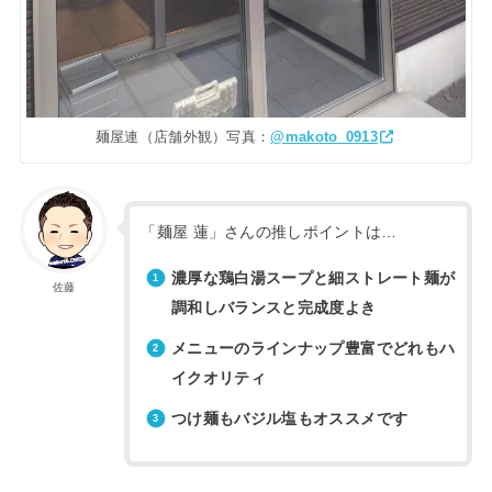
麺屋連（店舗外観）写真：
@makoto_0913
「麺屋 蓮」さんの推しポイントは…
濃厚な鶏白湯スープと細ストレート麺が
佐藤
調和しバランスと完成度よき
メニューのラインナップ豊富でどれもハ
イクオリティ
つけ麺もバジル塩もオススメです