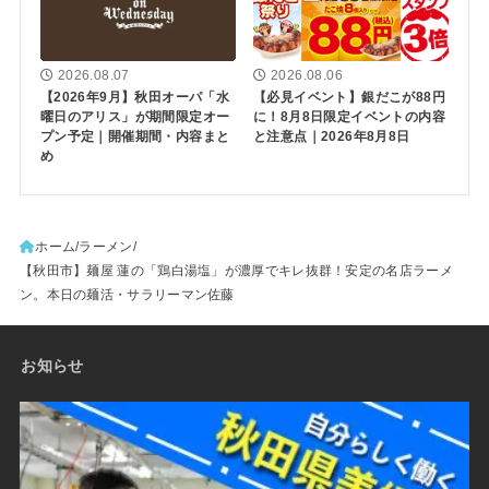
2026.08.07
2026.08.06
【2026年9月】秋田オーパ「水
【必見イベント】銀だこが88円
曜日のアリス」が期間限定オー
に！8月8日限定イベントの内容
プン予定｜開催期間・内容まと
と注意点｜2026年8月8日
め
ホーム
ラーメン
【秋田市】麺屋 蓮の「鶏白湯塩」が濃厚でキレ抜群！安定の名店ラーメ
ン。本日の麺活・サラリーマン佐藤
お知らせ