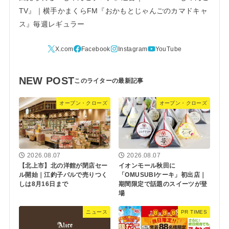
TV』｜横手かまくらFM『おかもとじゃんごのカマドキャ
ス』毎週レギュラー
NEW POST
オープン・クローズ
オープン・クローズ
2026.08.07
2026.08.07
【北上市】北の洋館が閉店セー
イオンモール秋田に
ル開始｜江釣子パルで売りつく
「OMUSUBIケーキ」初出店｜
しは8月16日まで
期間限定で話題のスイーツが登
場
ニュース
PR TIMES