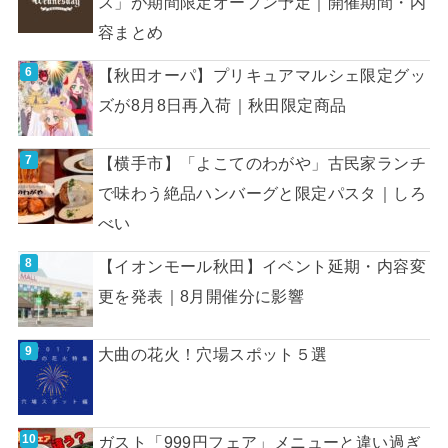
ス」が期間限定オープン予定｜開催期間・内
容まとめ
【秋田オーパ】プリキュアマルシェ限定グッ
ズが8月8日再入荷｜秋田限定商品
【横手市】「よこてのわがや」古民家ランチ
で味わう絶品ハンバーグと限定パスタ｜しろ
べい
【イオンモール秋田】イベント延期・内容変
更を発表｜8月開催分に影響
大曲の花火！穴場スポット５選
ガスト「999円フェア」メニューと違い過ぎ