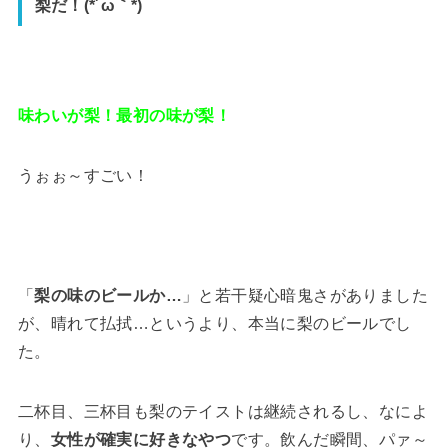
梨だ！(*´ω｀*)
味わいが梨！最初の味が梨！
うぉぉ～すごい！
「
梨の味のビールか…
」と若干疑心暗鬼さがありました
が、晴れて払拭…というより、本当に梨のビールでし
た。
二杯目、三杯目も梨のテイストは継続されるし、なによ
り、
女性が確実に好きなやつ
です。飲んだ瞬間、パァ～