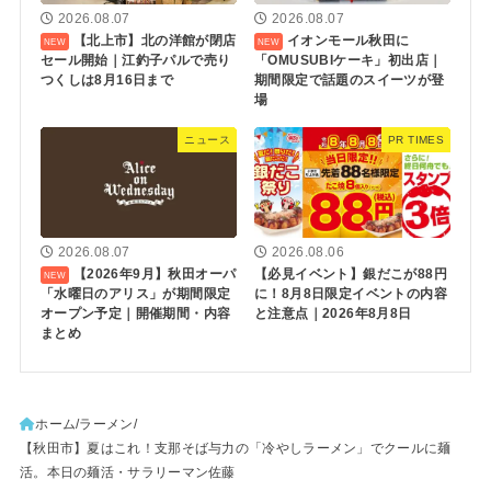
2026.08.07
2026.08.07
【北上市】北の洋館が閉店
イオンモール秋田に
セール開始｜江釣子パルで売り
「OMUSUBIケーキ」初出店｜
つくしは8月16日まで
期間限定で話題のスイーツが登
場
ニュース
PR TIMES
2026.08.07
2026.08.06
【2026年9月】秋田オーパ
【必見イベント】銀だこが88円
「水曜日のアリス」が期間限定
に！8月8日限定イベントの内容
オープン予定｜開催期間・内容
と注意点｜2026年8月8日
まとめ
ホーム
ラーメン
【秋田市】夏はこれ！支那そば与力の「冷やしラーメン」でクールに麺
活。本日の麺活・サラリーマン佐藤