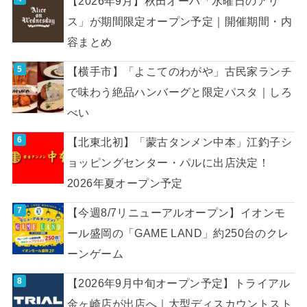
【2026年9月】秋田オーパ「水曜日のアリ
ス」が期間限定オープン予定｜開催期間・内
容まとめ
【横手市】「よこてのわがや」古民家ランチ
で味わう絶品ハンバーグと限定パスタ｜しろ
べい
【北東北初】「蒙古タンメン中本」江釣子シ
ョッピングセンター・パルに出店決定！
2026年夏オープン予定
【今週8/7リニューアルオープン】イオンモ
ール盛岡の「GAME LAND」約250台のクレ
ーンゲーム
【2026年9月中旬オープン予定】トライアル
金ヶ崎店が出店へ｜大型ディスカウントスト