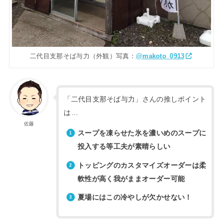
二代目支那そば与力（外観）写真：
@makoto_0913
「二代目支那そば与力」さんの推しポイント
は…
佐藤
スープを凍らせた氷を濃いめのスープに
投入する等工夫が素晴らしい
トッピングのカスタマイズオーダーは柔
軟性が高く我がままオーダー可能
夏場にはこの冷やしが欠かせない！