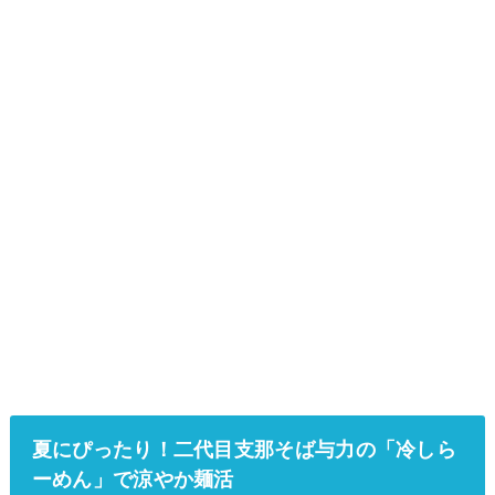
夏にぴったり！二代目支那そば与力の「冷しら
ーめん」で涼やか麺活