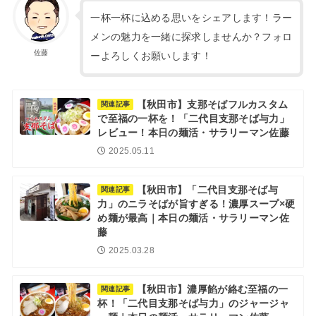
一杯一杯に込める思いをシェアします！ラー
メンの魅力を一緒に探求しませんか？フォロ
佐藤
ーよろしくお願いします！
【秋田市】支那そばフルカスタム
関連記事
で至福の一杯を！「二代目支那そば与力」
レビュー！本日の麺活・サラリーマン佐藤
2025.05.11
【秋田市】「二代目支那そば与
関連記事
力」のニラそばが旨すぎる！濃厚スープ×硬
め麺が最高｜本日の麺活・サラリーマン佐
藤
2025.03.28
【秋田市】濃厚餡が絡む至福の一
関連記事
杯！「二代目支那そば与力」のジャージャ