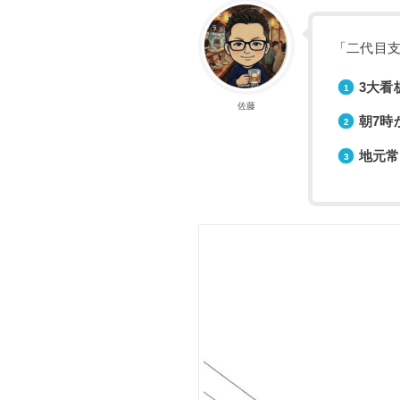
「二代目
3大看
佐藤
朝7時
地元常