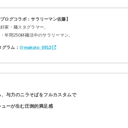
ごブログコラボ：サラリーマン佐藤】
愛好家・麺スタグラマー。
・年間250杯麺活中のサラリーマン。
タグラム：
@makoto_0913
る、与力のニラそばをフルカスタムで
シューが生む圧倒的満足感