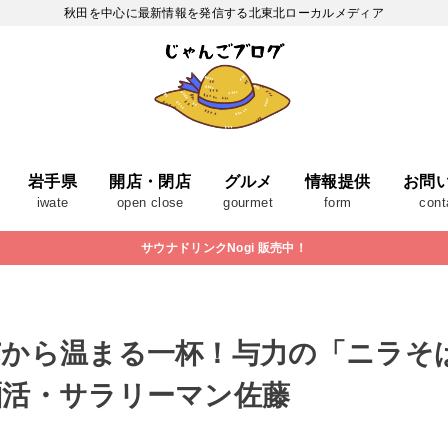
秋田を中心に最新情報を発信する北東北ローカルメディア
岩手県
開店・閉店
グルメ
情報提供
お問
iwate
open close
gourmet
form
cont
サウナドリンクNogi 販売中！
芯から温まる一杯！与力の「ニラそ
麺活・サラリーマン佐藤