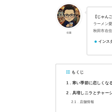
【じゃん
ラーメン
秋田市在住
佐藤
インス
もくじ
1
寒い季節に恋しくな
2
具増しニラとチャー
2.1
店舗情報