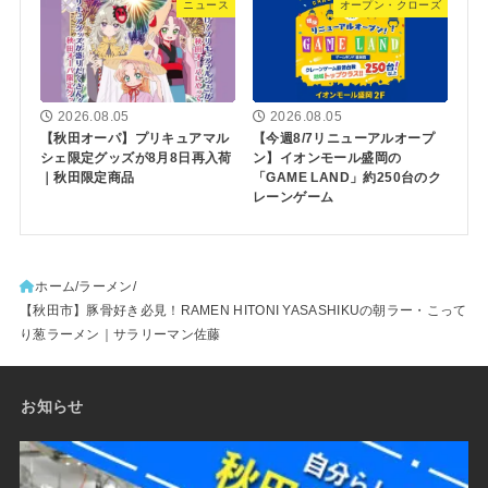
ニュース
オープン・クローズ
2026.08.05
2026.08.05
【秋田オーパ】プリキュアマル
【今週8/7リニューアルオープ
シェ限定グッズが8月8日再入荷
ン】イオンモール盛岡の
｜秋田限定商品
「GAME LAND」約250台のク
レーンゲーム
ホーム
ラーメン
【秋田市】豚骨好き必見！RAMEN HITONI YASASHIKUの朝ラー・こって
り葱ラーメン｜サラリーマン佐藤
お知らせ