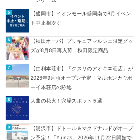
ーンゲーム
【盛岡市】イオンモール盛岡南で8月イベン
ト中止相次ぐ
【秋田オーパ】プリキュアマルシェ限定グッ
ズが8月8日再入荷｜秋田限定商品
【由利本荘市】「クスリのアオキ本荘店」が
2026年9月頃オープン予定｜マルホンカウボ
ーイ本荘店の跡地
大曲の花火！穴場スポット５選
【湯沢市】ドトール＆マクドナルドがオープ
ン予定！「Yuinas」2026年11月22日開館で