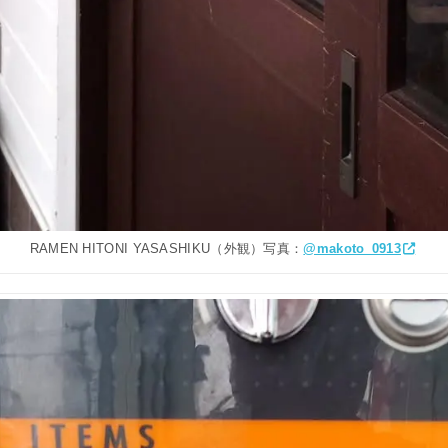
RAMEN HITONI YASASHIKU（外観）写真：
@makoto_0913