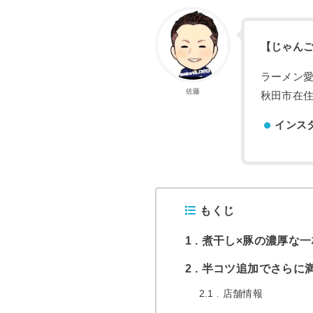
【じゃん
ラーメン
佐藤
秋田市在住
インス
もくじ
1
煮干し×豚の濃厚な一杯
2
半コツ追加でさらに
2.1
店舗情報