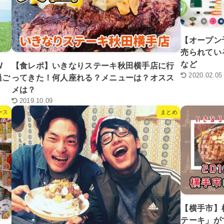
【オープン
売られてい
など
W
【食レポ】いきなりステーキ秋田横手店に行
2020.02.05
過ご
ってきた！何人座れる？メニューは？オスス
メは？
2019.10.09
ース
まとめ
【横手市】
テーキ」が