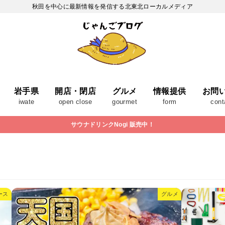
秋田を中心に最新情報を発信する北東北ローカルメディア
岩手県
開店・閉店
グルメ
情報提供
お問
iwate
open close
gourmet
form
cont
サウナドリンクNogi 販売中！
ース
グルメ