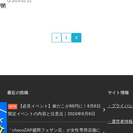
2019.02.13
が閉
＜
1
2
最近の投稿
サイト情報
・プライバシ
【必見イベント】銀だこが88円に！8月8日
限定イベントの内容と注意点｜2026年8月8日
・運営者情報
「chocoZAP盛岡フェザン店」が女性専用店舗に