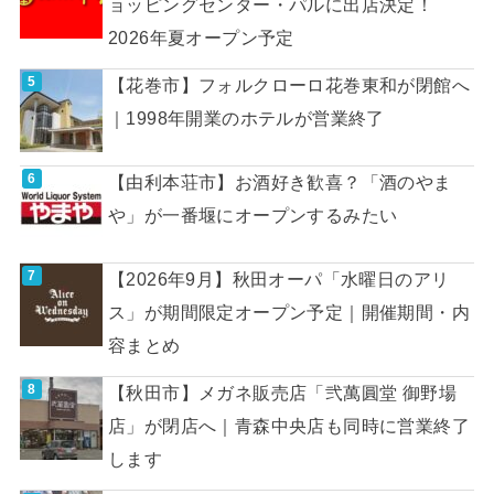
ョッピングセンター・パルに出店決定！
2026年夏オープン予定
【花巻市】フォルクローロ花巻東和が閉館へ
｜1998年開業のホテルが営業終了
【由利本荘市】お酒好き歓喜？「酒のやま
や」が一番堰にオープンするみたい
【2026年9月】秋田オーパ「水曜日のアリ
ス」が期間限定オープン予定｜開催期間・内
容まとめ
【秋田市】メガネ販売店「弐萬圓堂 御野場
店」が閉店へ｜青森中央店も同時に営業終了
します