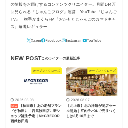
の情報をお届けするコンテンツクリエイター。月間144万
回見られる『じゃんごブログ』運営｜YouTube『じゃんご
TV』｜横手かまくらFM『おかもとじゃんごのカマドキャ
ス』毎週レギュラー
NEW POST
オープン・クローズ
オープン・クローズ
2026.08.08
2026.08.07
【秋田市】あの老舗ブラン
【北上市】北の洋館が閉店セー
ドが秋田に！西武秋田店に新シ
ル開始｜江釣子パルで売りつく
ョップ誕生予定｜McGREGOR
しは8月16日まで
西武秋田店