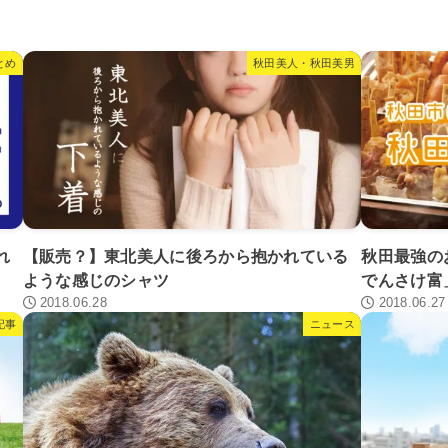
とめ
秋田美人・秋田美男
れ
【販売？】東北美人に後ろから抱かれている
秋田最強の
ような感じのシャツ
でんさけ富
2018.06.28
2018.06.27
記事
ニュース