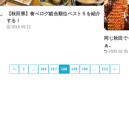
し
【秋田県】食べログ総合順位ベスト５を紹介
する！
2018.06.21
同じ秋田で
ぁ。
2020.02.05
＜
1
…
186
187
188
189
190
…
203
＞