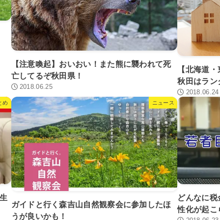
【注意喚起】おいおい！また熊に襲われて死
【北海道・
亡してるぞ秋田県！
秋田はラン
2018.06.25
2018.06.24
とめ
ニュース
再生
どんなに税
ガイドと行く森吉山自然観察会に参加したほ
性化が起こ
うが良いかも！