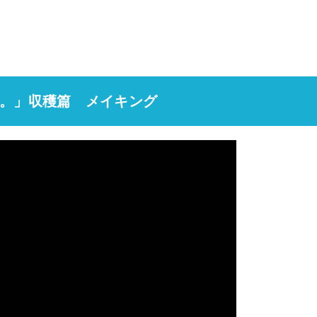
。」収穫篇 メイキング