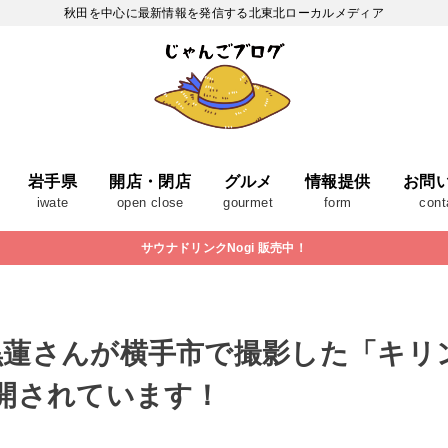
秋田を中心に最新情報を発信する北東北ローカルメディア
岩手県
開店・閉店
グルメ
情報提供
お問
iwate
open close
gourmet
form
cont
サウナドリンクNogi 販売中！
蓮さんが横手市で撮影した「キリ
開されています！