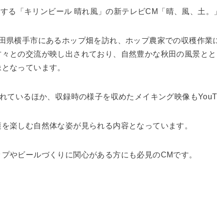
が出演する「キリンビール 晴れ風」の新テレビCM「晴、風、土
秋田県横手市にあるホップ畑を訪れ、ホップ農家での収穫作業
方々との交流が映し出されており、自然豊かな秋田の風景とと
像となっています。
されているほか、収録時の様子を収めたメイキング映像もYouT
穫を楽しむ自然体な姿が見られる内容となっています。
ップやビールづくりに関心がある方にも必見のCMです。