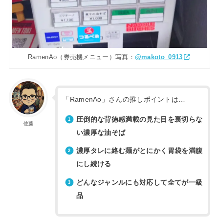
RamenAo（券売機メニュー）写真：
@makoto_0913
「RamenAo」さんの推しポイントは…
圧倒的な背徳感満載の見た目を裏切らな
佐藤
い濃厚な油そば
濃厚タレに絡む麺がとにかく胃袋を満腹
にし続ける
どんなジャンルにも対応して全てが一級
品