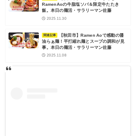
RamenAoの牛脂塩ソバ＆限定牛たたき
飯。本日の麺活・サラリーマン佐藤
2025.11.30
【秋田市】Ramen Aoで感動の醤
関連記事
油らぁ麺！平打縮れ麺とスープの調和が見
事。本日の麺活・サラリーマン佐藤
2025.11.08