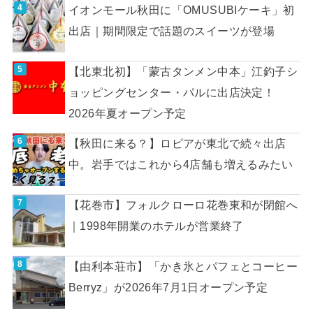
イオンモール秋田に「OMUSUBIケーキ」初
出店｜期間限定で話題のスイーツが登場
【北東北初】「蒙古タンメン中本」江釣子シ
ョッピングセンター・パルに出店決定！
2026年夏オープン予定
【秋田に来る？】ロピアが東北で続々出店
中。岩手ではこれから4店舗も増えるみたい
【花巻市】フォルクローロ花巻東和が閉館へ
｜1998年開業のホテルが営業終了
【由利本荘市】「かき氷とパフェとコーヒー
Berryz」が2026年7月1日オープン予定