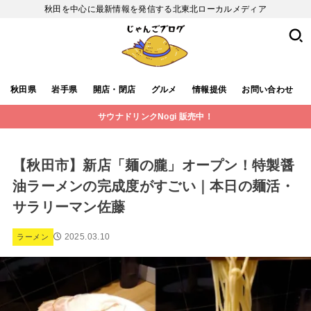
秋田を中心に最新情報を発信する北東北ローカルメディア
秋田県
岩手県
開店・閉店
グルメ
情報提供
お問い合わせ
サウナドリンクNogi 販売中！
【秋田市】新店「麺の朧」オープン！特製醤
油ラーメンの完成度がすごい｜本日の麺活・
サラリーマン佐藤
2025.03.10
ラーメン