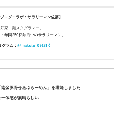
ごブログコラボ：サラリーマン佐藤】
愛好家・麺スタグラマー。
・年間250杯麺活中のサラリーマン。
タグラム：
@makoto_0913
「南蛮豚骨せあぶらーめん」を堪能しました
む一体感が素晴らしい