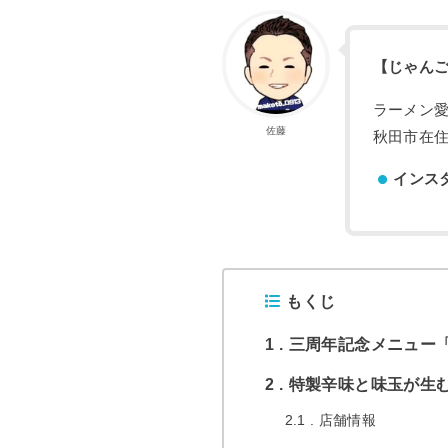
【じゃん
ラーメン
佐藤
秋田市在住
インス
もくじ
1
三周年記念メニュー
2
特製辛味と味玉が生
2.1
店舗情報