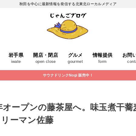
秋田を中心に最新情報を発信する北東北ローカルメディア
岩手県
開店・閉店
グルメ
情報提供
お問
iwate
open close
gourmet
form
cont
サウナドリンクNogi 販売中！
4年オープンの藤茶屋へ。味玉煮干
ラリーマン佐藤