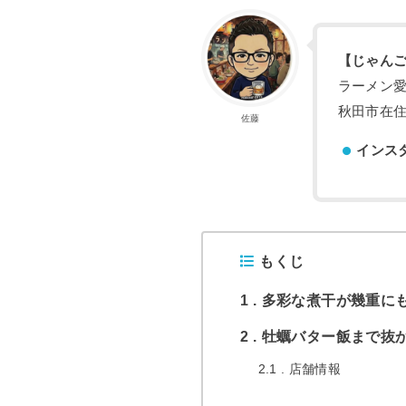
【じゃん
ラーメン
秋田市在住
佐藤
インス
もくじ
1
多彩な煮干が幾重に
2
牡蠣バター飯まで抜
2.1
店舗情報