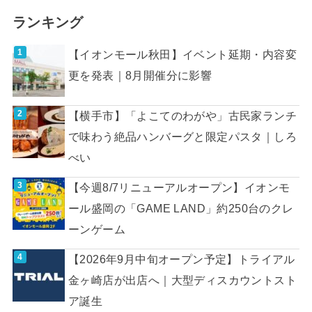
ランキング
【イオンモール秋田】イベント延期・内容変
更を発表｜8月開催分に影響
【横手市】「よこてのわがや」古民家ランチ
で味わう絶品ハンバーグと限定パスタ｜しろ
べい
【今週8/7リニューアルオープン】イオンモ
ール盛岡の「GAME LAND」約250台のクレ
ーンゲーム
【2026年9月中旬オープン予定】トライアル
金ヶ崎店が出店へ｜大型ディスカウントスト
ア誕生