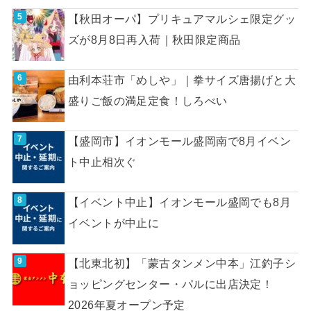
【秋田オーパ】プリキュアマルシェ限定グッ
ズが8月8日再入荷｜秋田限定商品
由利本荘市「めしや」｜拳サイズ唐揚げと大
盛りご飯の満足定食！しろべい
【盛岡市】イオンモール盛岡南で8月イベン
ト中止相次ぐ
【イベント中止】イオンモール盛岡でも8月
イベントが中止に
【北東北初】「蒙古タンメン中本」江釣子シ
ョッピングセンター・パルに出店決定！
2026年夏オープン予定