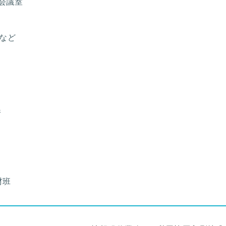
大会議室
 など
課
材班