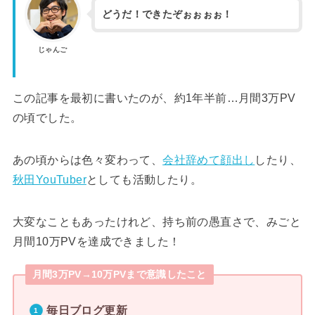
どうだ！できたぞぉぉぉぉ！
じゃんご
この記事を最初に書いたのが、約1年半前…月間3万PV
の頃でした。
あの頃からは色々変わって、
会社辞めて顔出し
したり、
秋田YouTuber
としても活動したり。
大変なこともあったけれど、持ち前の愚直さで、みごと
月間10万PVを達成できました！
月間3万PV→10万PVまで意識したこと
毎日ブログ更新