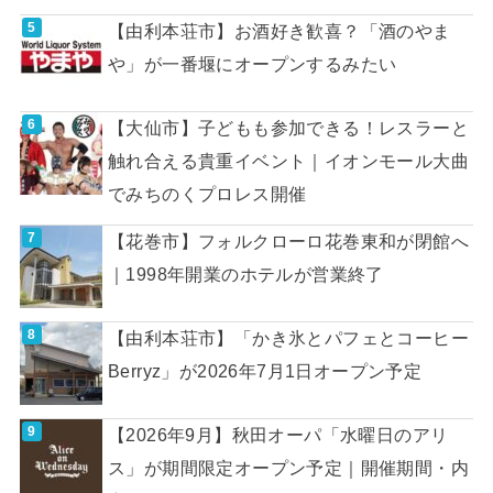
【由利本荘市】お酒好き歓喜？「酒のやま
や」が一番堰にオープンするみたい
【大仙市】子どもも参加できる！レスラーと
触れ合える貴重イベント｜イオンモール大曲
でみちのくプロレス開催
【花巻市】フォルクローロ花巻東和が閉館へ
｜1998年開業のホテルが営業終了
【由利本荘市】「かき氷とパフェとコーヒー
Berryz」が2026年7月1日オープン予定
【2026年9月】秋田オーパ「水曜日のアリ
ス」が期間限定オープン予定｜開催期間・内