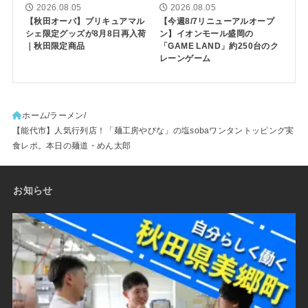
2026.08.05
2026.08.05
【秋田オーパ】プリキュアマル
【今週8/7リニューアルオープ
シェ限定グッズが8月8日再入荷
ン】イオンモール盛岡の
｜秋田限定商品
「GAME LAND」約250台のク
レーンゲーム
ホーム
ラーメン
【能代市】人気行列店！「麺工房やびな」の塩sobaワンタントッピング実
食レポ。本日の麺道・めん太郎
お知らせ