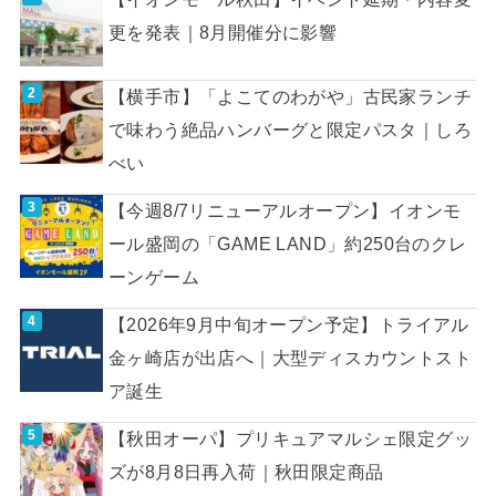
更を発表｜8月開催分に影響
【横手市】「よこてのわがや」古民家ランチ
で味わう絶品ハンバーグと限定パスタ｜しろ
べい
【今週8/7リニューアルオープン】イオンモ
ール盛岡の「GAME LAND」約250台のクレ
ーンゲーム
【2026年9月中旬オープン予定】トライアル
金ヶ崎店が出店へ｜大型ディスカウントスト
ア誕生
【秋田オーパ】プリキュアマルシェ限定グッ
ズが8月8日再入荷｜秋田限定商品