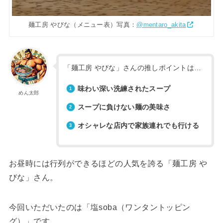
麺工房 やびな（メニュー表）写真：
@mentaro_akita
「麺工房 やびな」さんの推しポイントは…
味わい深い洗練されたスープ
めん太郎
スープに負けない麺の美味さ
オシャレな店内で家族連れでも行ける
お昼時には行列ができるほどの人気を誇る「麺工房 や
びな」さん。
今回いただいたのは「塩soba（ワンタントッピン
グ）」です。