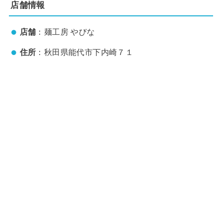
店舗情報
店舗
：麺工房 やびな
住所
：秋田県能代市下内崎７１