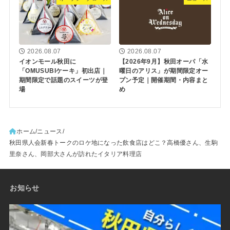
2026.08.07
2026.08.07
イオンモール秋田に
【2026年9月】秋田オーパ「水
「OMUSUBIケーキ」初出店｜
曜日のアリス」が期間限定オー
期間限定で話題のスイーツが登
プン予定｜開催期間・内容まと
場
め
ホーム
ニュース
秋田県人会新春トークのロケ地になった飲食店はどこ？高橋優さん、生駒
里奈さん、岡部大さんが訪れたイタリア料理店
お知らせ