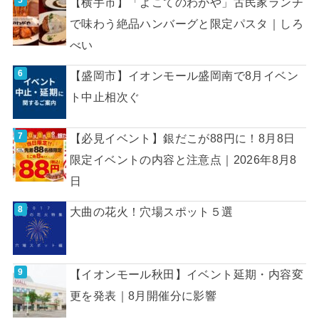
【横手市】「よこてのわがや」古民家ランチ
で味わう絶品ハンバーグと限定パスタ｜しろ
べい
【盛岡市】イオンモール盛岡南で8月イベン
ト中止相次ぐ
【必見イベント】銀だこが88円に！8月8日
限定イベントの内容と注意点｜2026年8月8
日
大曲の花火！穴場スポット５選
【イオンモール秋田】イベント延期・内容変
更を発表｜8月開催分に影響