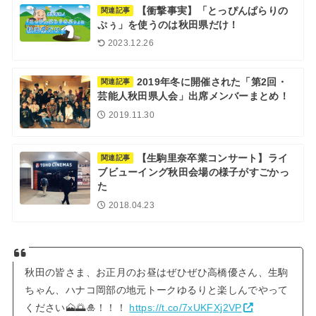
【衝撃事実】「とっぴんぱらりの
関連記事
ぷぅ」を使うのは秋田県だけ！
2023.12.26
2019年冬に開催された「第2回・
関連記事
芸能人秋田県人会」出席メンバーまとめ！
2019.11.30
【生駒里奈卒業コンサート】ライ
関連記事
ブビューイング秋田会場の様子がすごかっ
た
2018.04.23
秋田の皆さま、お正月のお昼はぜひぜひ高橋優さん、生駒
ちゃん、ハナコ岡部の地元トークゆるりと楽しんでやって
ください🗻🌅🎍！！！
https://t.co/7xUKFXj2VP