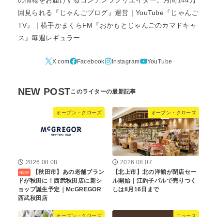
の情報をお届けするコンテンツクリエイター。月間144万
回見られる『じゃんごブログ』運営｜YouTube『じゃんご
TV』｜横手かまくらFM『おかもとじゃんごのカマドキャ
ス』毎週レギュラー
NEW POST
オープン・クローズ
オープン・クローズ
2026.08.08
2026.08.07
【秋田市】あの老舗ブラン
【北上市】北の洋館が閉店セー
ドが秋田に！西武秋田店に新シ
ル開始｜江釣子パルで売りつく
ョップ誕生予定｜McGREGOR
しは8月16日まで
西武秋田店
オープン・クローズ
ニュース