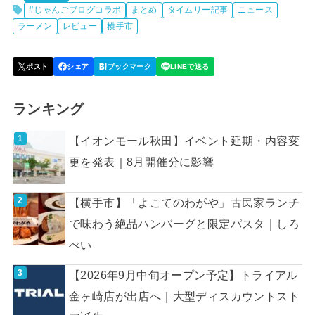
#じゃんごブログコラボ
まとめ
タイムリー記事
ニュース
ラーメン
レビュー
横手市
ランキング
【イオンモール秋田】イベント延期・内容変
更を発表｜8月開催分に影響
【横手市】「よこてのわがや」古民家ランチ
で味わう絶品ハンバーグと限定パスタ｜しろ
べい
【2026年9月中旬オープン予定】トライアル
金ヶ崎店が出店へ｜大型ディスカウントスト