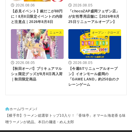
2026.08.06
2026.08.05
【必見イベント】銀だこが88円
「chocoZAP盛岡フェザン店」
に！8月8日限定イベントの内容
が女性専用店舗に【2026年8月
と注意点｜2026年8月8日
25日リニューアルオープン】
ニュース
オープン・クローズ
2026.08.05
2026.08.05
【秋田オーパ】プリキュアマル
【今週8/7リニューアルオープ
シェ限定グッズが8月8日再入荷
ン】イオンモール盛岡の
｜秋田限定商品
「GAME LAND」約250台のク
レーンゲーム
ホーム
ラーメン
【横手市】ラーメン総選挙トップ10入り！「香味亭」オマール海老香る味
噌ラーメンが絶品。本日の麺道・めん太郎