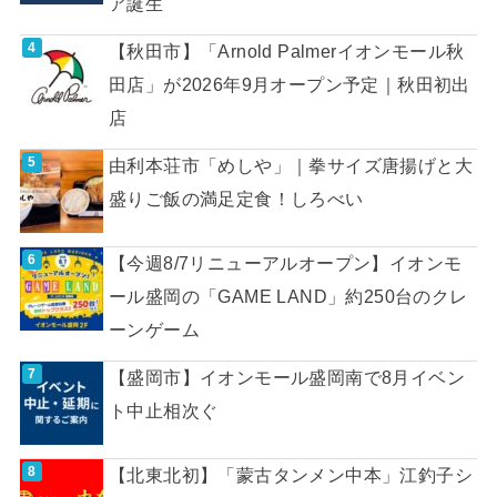
ア誕生
【秋田市】「Arnold Palmerイオンモール秋
田店」が2026年9月オープン予定｜秋田初出
店
由利本荘市「めしや」｜拳サイズ唐揚げと大
盛りご飯の満足定食！しろべい
【今週8/7リニューアルオープン】イオンモ
ール盛岡の「GAME LAND」約250台のクレ
ーンゲーム
【盛岡市】イオンモール盛岡南で8月イベン
ト中止相次ぐ
【北東北初】「蒙古タンメン中本」江釣子シ