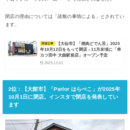
閉店の理由については「諸般の事情による」とされてい
ます。
【大仙市】「焼肉どでん舌」2025
関連記事
年10月12日をもって閉店→11月末頃に「串
カツ田中 大曲駅前店」オープン予定
2025.12.01
2位：【大館市】「Parlor はらぺこ」が2025年
10月1日に閉店。インスタで閉店を発表してい
ます