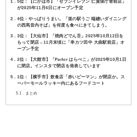
1
5位：【にかほ市】「セブンイレブン 仁賀保庁舎前店」
が2025年11月6日にオープン予定
2
4位：やっぱりうまい。「道の駅うご 端縫いダイニング
の西馬音内そば」を何度も食べにきてしまう。
3
3位：【大仙市】「焼肉どでん舌」2025年10月12日を
もって閉店→11月末頃に「串カツ田中 大曲駅前店」オ
ープン予定
4
2位：【大館市】「Parlor はらぺこ」が2025年10月1日
に閉店。インスタで閉店を発表しています
5
1位：【横手市】飲食店「赤いピーマン」が閉店か。ス
ーパーモールラッキー内にあるフードコート
5.1
まとめ