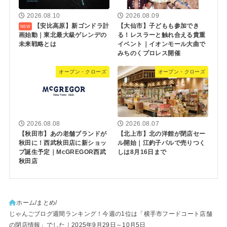
2026.08.10
2026.08.09
【安比高原】新ゴンドラ計
【大仙市】子どもも参加でき
画始動｜東北最大級ゲレンデの
る！レスラーと触れ合える貴重
未来戦略とは
イベント｜イオンモール大曲で
みちのくプロレス開催
オープン・クローズ
オープン・クローズ
2026.08.08
2026.08.07
【秋田市】あの老舗ブランドが
【北上市】北の洋館が閉店セー
秋田に！西武秋田店に新ショッ
ル開始｜江釣子パルで売りつく
プ誕生予定｜McGREGOR西武
しは8月16日まで
秋田店
ホーム
まとめ
じゃんごブログ週間ランキング！今週の1位は「横手市フードコート店舗
の閉店情報」でした｜2025年9月29日～10月5日