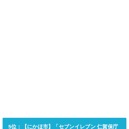
5位：【にかほ市】「セブンイレブン 仁賀保庁