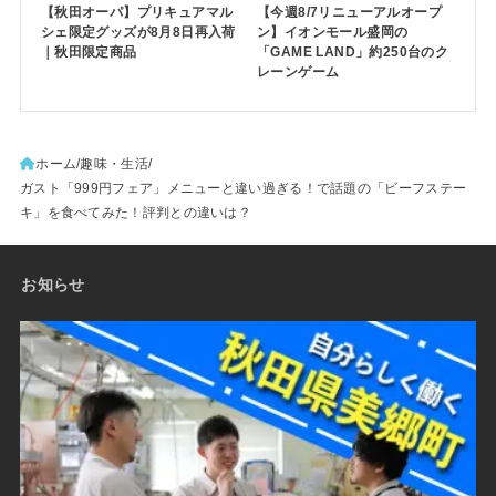
【秋田オーパ】プリキュアマル
【今週8/7リニューアルオープ
シェ限定グッズが8月8日再入荷
ン】イオンモール盛岡の
｜秋田限定商品
「GAME LAND」約250台のク
レーンゲーム
ホーム
趣味・生活
ガスト「999円フェア」メニューと違い過ぎる！で話題の「ビーフステー
キ」を食べてみた！評判との違いは？
お知らせ