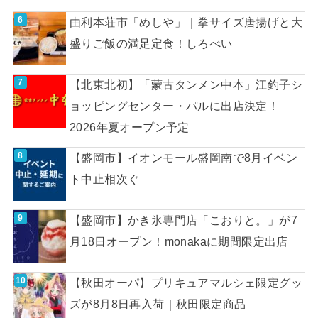
由利本荘市「めしや」｜拳サイズ唐揚げと大
盛りご飯の満足定食！しろべい
【北東北初】「蒙古タンメン中本」江釣子シ
ョッピングセンター・パルに出店決定！
2026年夏オープン予定
【盛岡市】イオンモール盛岡南で8月イベン
ト中止相次ぐ
【盛岡市】かき氷専門店「こおりと。」が7
月18日オープン！monakaに期間限定出店
【秋田オーパ】プリキュアマルシェ限定グッ
ズが8月8日再入荷｜秋田限定商品