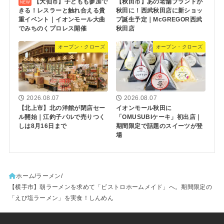
【大仙市】子どもも参加で
【秋田市】あの老舗ブランドが
きる！レスラーと触れ合える貴
秋田に！西武秋田店に新ショッ
重イベント｜イオンモール大曲
プ誕生予定｜McGREGOR西武
でみちのくプロレス開催
秋田店
オープン・クローズ
オープン・クローズ
2026.08.07
2026.08.07
【北上市】北の洋館が閉店セー
イオンモール秋田に
ル開始｜江釣子パルで売りつく
「OMUSUBIケーキ」初出店｜
しは8月16日まで
期間限定で話題のスイーツが登
場
ホーム
ラーメン
【横手市】朝ラーメンを求めて「ビストロホームメイド」へ。期間限定の
「えび塩ラーメン」を実食！しんめん