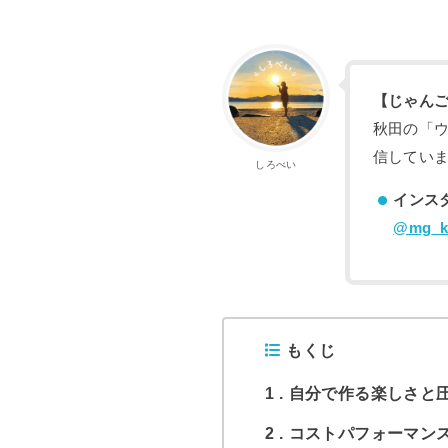
【じゃん
秋田の「
信してい
しろべい
インス
@mg_kg
もくじ
1
自分で作る楽しさと
2
コストパフォーマン