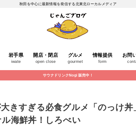
秋田を中心に最新情報を発信する北東北ローカルメディア
岩手県
開店・閉店
グルメ
情報提供
お問
iwate
open close
gourmet
form
cont
サウナドリンクNogi 販売中！
が大きすぎる必食グルメ「のっけ丼
ナル海鮮丼！しろべい