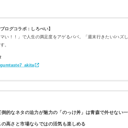
ごブログコラボ：しろべい】
ウマい！！」で人生の満足度をアゲるパパ。「週末行きたい/ハズ
ます。
タ
umtaste7_akita
圧倒的なネタの迫力が魅力の「のっけ丼」は青森で外せない一
スの高さと市場ならではの活気も楽しめる